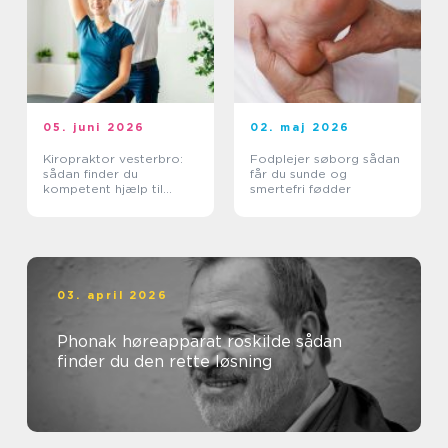
05. juni 2026
02. maj 2026
Kiropraktor vesterbro:
Fodplejer søborg sådan
sådan finder du
får du sunde og
kompetent hjælp til
smertefri fødder
smerter i ryg og nakke
03. april 2026
Phonak høreapparat roskilde sådan
finder du den rette løsning