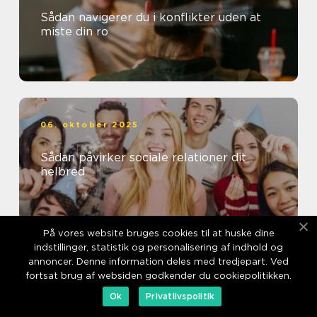
Sådan navigerer du i konflikter uden at
miste din ro
06. oktober 2025
Sådan påvirker sociale relationer dit
helbred
På vores website bruges cookies til at huske dine
indstillinger, statistik og personalisering af indhold og
annoncer. Denne information deles med tredjepart. Ved
06. oktober 2025
fortsat brug af websiden godkender du cookiepolitikken.
Skab nye relationer gennem fælles
Ok
Privatlivspolitik
interesser