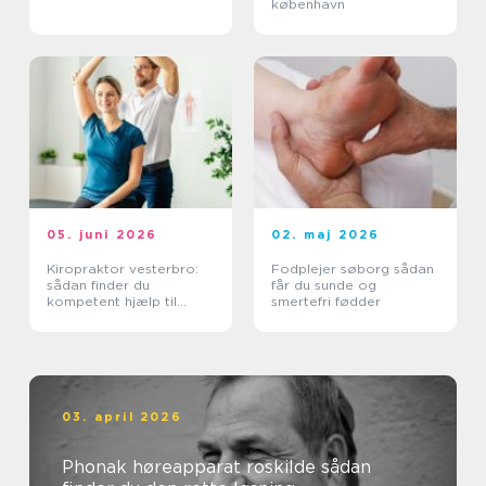
københavn
05. juni 2026
02. maj 2026
Kiropraktor vesterbro:
Fodplejer søborg sådan
sådan finder du
får du sunde og
kompetent hjælp til
smertefri fødder
smerter i ryg og nakke
03. april 2026
Phonak høreapparat roskilde sådan