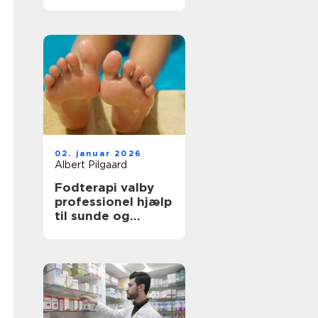
tilbage i balance
02. januar 2026
Albert Pilgaard
Fodterapi valby
professionel hjælp
til sunde og
smertefri fødder