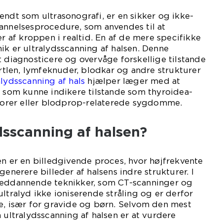
endt som ultrasonografi, er en sikker og ikke-
annelsesprocedure, som anvendes til at
er af kroppen i realtid. En af de mere specifikke
ik er ultralydsscanning af halsen. Denne
t diagnosticere og overvåge forskellige tilstande
irtlen, lymfeknuder, blodkar og andre strukturer
alydsscanning af hals
hjælper læger med at
, som kunne indikere tilstande som thyroidea-
umorer eller blodprop-relaterede sygdomme.
dsscanning af halsen?
en er en billedgivende proces, hvor højfrekvente
generere billeder af halsens indre strukturer. I
leddannende teknikker, som CT-scanninger og
ultralyd ikke ioniserende stråling og er derfor
e, især for gravide og børn. Selvom den mest
 ultralydsscanning af halsen er at vurdere