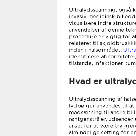
Ultralydsscanning, også k
invasiv medicinsk billedd
visualisere indre struktur
anvendelser af denne tekn
procedure er vigtig for a
relateret til skjoldbruskk
inden i halsområdet.
Ultr
identificere abnormiteter
tilstande, infektioner, t
Hvad er ultraly
Ultralydsscanning af hals
lydbølger anvendes til at 
modsætning til andre bil
røntgenstråler, udsender 
anset for at være trygger
almindelige setting for en