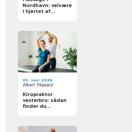
Nordhavn: velvære
i hjertet af
københavn
05. juni 2026
Albert Pilgaard
Kiropraktor
vesterbro: sådan
finder du
kompetent hjælp
til smerter i ryg og
nakke