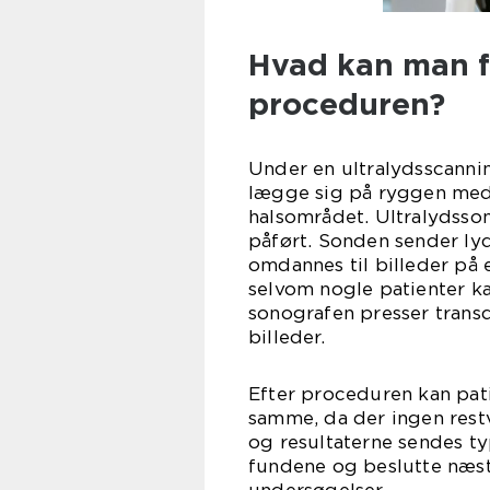
Hvad kan man f
proceduren?
Under en ultralydsscannin
lægge sig på ryggen med
halsområdet. Ultralydsson
påført. Sonden sender lyd
omdannes til billeder på
selvom nogle patienter ka
sonografen presser tran
billeder.
Efter proceduren kan pati
samme, da der ingen restv
og resultaterne sendes ty
fundene og beslutte næste
undersøgelser.