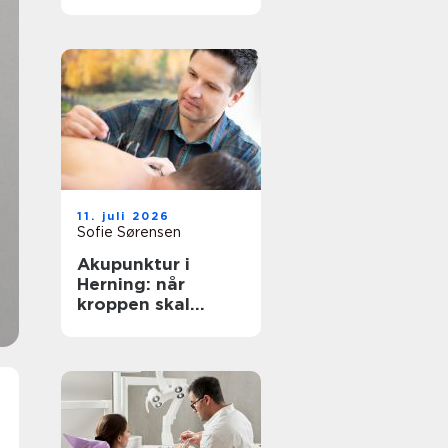
rigtige behandling
tæt på dig
11. juli 2026
Sofie Sørensen
Akupunktur i
Herning: når
kroppen skal
hjælpes