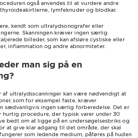
roceduren også anvendes til at vurdere andre
thyroideakirtlerne, lymfeknuder og blodkar.
re, kendt som ultralydsonografer eller
ningerne. Skanningen kræver ingen særlig
ljerede billeder, som kan afsløre cystiske eller
lser, inflammation og andre abnormiteter.
eder man sig på en
ing?
 af ultralydsscanninger kan være nødvendigt at
ioner, som for eksempel faste, kræver
en sædvanligvis ingen særlig forberedelse. Det er
iv hurtig procedure, der typisk varer under 30
live bedt om at ligge på en undersøgelsesbriks og
or at give klar adgang til det område, der skal
r fungerer som ledende medium, påføres på huden