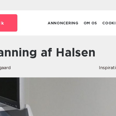
dk
ANNONCERING
OM OS
COOKI
canning af Halsen
gaard
Inspirat