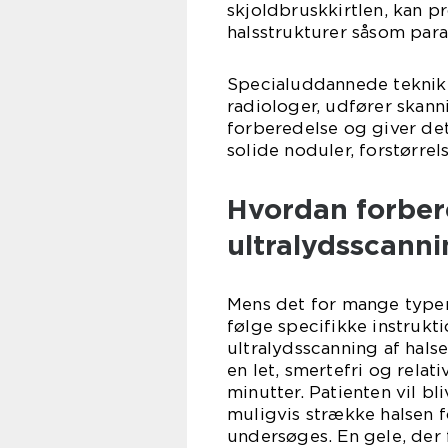
skjoldbruskkirtlen, kan p
halsstrukturer såsom para
Specialuddannede teknike
radiologer, udfører skan
forberedelse og giver deta
solide noduler, forstørre
Hvordan forber
ultralydsscann
Mens det for mange typer
følge specifikke instrukt
ultralydsscanning af hals
en let, smertefri og relat
minutter. Patienten vil b
muligvis strække halsen f
undersøges. En gele, de