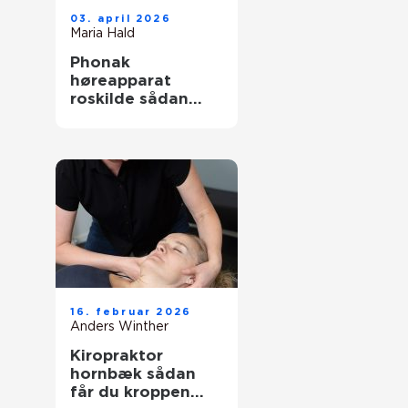
03. april 2026
Maria Hald
Phonak
høreapparat
roskilde sådan
finder du den
rette løsning
16. februar 2026
Anders Winther
Kiropraktor
hornbæk sådan
får du kroppen