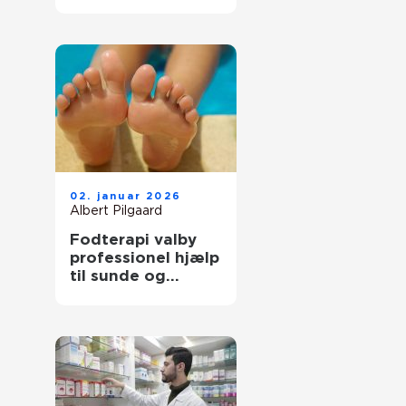
tilbage i balance
02. januar 2026
Albert Pilgaard
Fodterapi valby
professionel hjælp
til sunde og
smertefri fødder