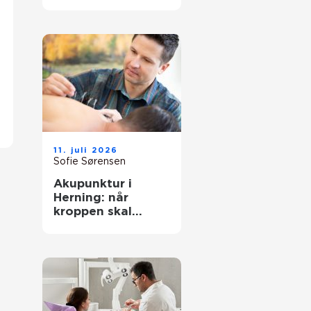
rigtige behandling
tæt på dig
11. juli 2026
Sofie Sørensen
Akupunktur i
Herning: når
kroppen skal
hjælpes