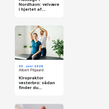
Nordhavn: velvære
i hjertet af
københavn
05. juni 2026
Albert Pilgaard
Kiropraktor
vesterbro: sådan
finder du
kompetent hjælp
til smerter i ryg og
nakke