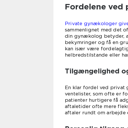
Fordelene ved 
Private gynækologer give
sammenlignet med det off
din gynækolog betyder, at
bekymringer og få en gru
kan især være fordelagtig
helbredstilstande eller 
Tilgængelighed o
En klar fordel ved priva
ventelister, som ofte er 
patienter hurtigere få ad
aftaletider ofte mere fle
aftaler rundt om arbejde 