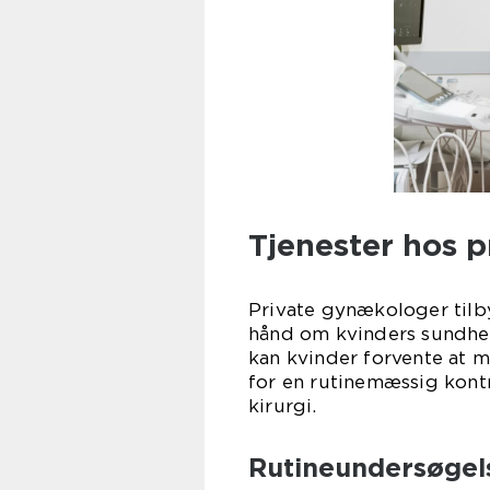
Tjenester hos 
Private gynækologer tilby
hånd om kvinders sundhed 
kan kvinder forvente at 
for en rutinemæssig kontr
kirurgi.
Rutineundersøgel