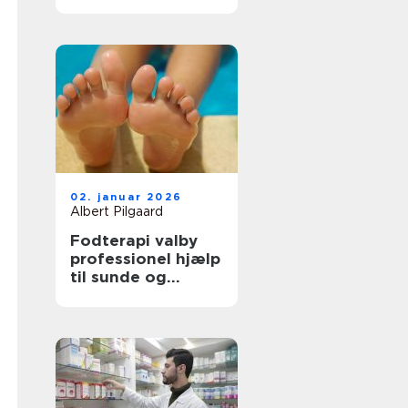
tilbage i balance
02. januar 2026
Albert Pilgaard
Fodterapi valby
professionel hjælp
til sunde og
smertefri fødder