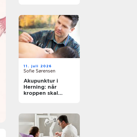
rigtige behandling
tæt på dig
11. juli 2026
Sofie Sørensen
Akupunktur i
Herning: når
kroppen skal
hjælpes