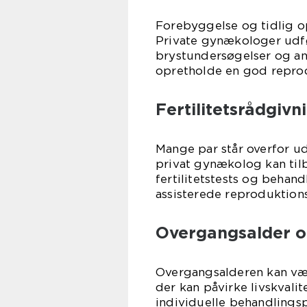
Forebyggelse og tidlig o
Private gynækologer udf
brystundersøgelser og and
opretholde en god repro
Fertilitetsrådgiv
Mange par står overfor ud
privat gynækolog kan til
fertilitetstests og behandl
assisterede reproduktions
Overgangsalder o
Overgangsalderen kan v
der kan påvirke livskvali
individuelle behandlingsp