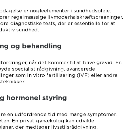
pdagelse er nøgleelementer i sundhedspleje.
ører regelmæssige livmoderhalskræftscreeninger,
re diagnostiske tests, der er essentielle for at
duktiv sundhed.
ning og behandling
fordringer, når det kommer til at blive gravid. En
byde specialist rådgivning, avancerede
inger som in vitro fertilisering (IVF) eller andre
teknikker.
g hormonel styring
ære en udfordrende tid med mange symptomer,
teten. En privat gynækolog kan udvikle
laner, der medtager livsstilsrådgivning,