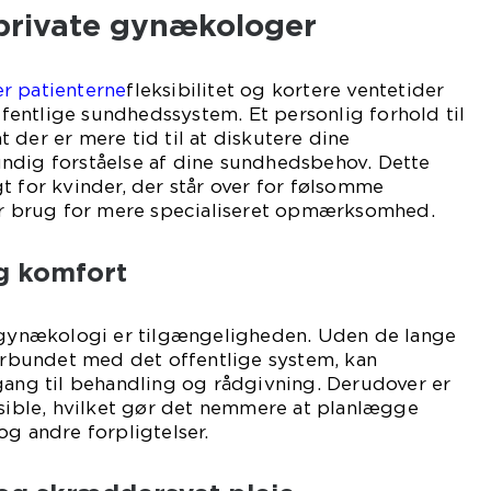
private gynækologer
r patienterne
fleksibilitet og kortere ventetider
entlige sundhedssystem. Et personlig forhold til
 der er mere tid til at diskutere dine
ndig forståelse af dine sundhedsbehov. Dette
t for kvinder, der står over for følsomme
har brug for mere specialiseret opmærksomhed.
g komfort
t gynækologi er tilgængeligheden. Uden de lange
forbundet med det offentlige system, kan
gang til behandling og rådgivning. Derudover er
ksible, hvilket gør det nemmere at planlægge
og andre forpligtelser.