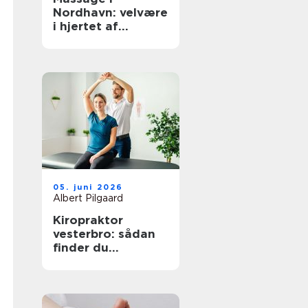
Nordhavn: velvære
i hjertet af
københavn
05. juni 2026
Albert Pilgaard
Kiropraktor
vesterbro: sådan
finder du
kompetent hjælp
til smerter i ryg og
nakke