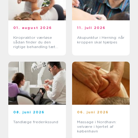
01. august 2026
11. juli 2026
Kiropraktor værløse
Akupunktur i Herning: når
sådan finder du den
kroppen skal hjælpes
rigtige behandling tæt
på dig
08. juni 2026
06. juni 2026
Tandlæge frederikssund
Massage i Nordhavn:
velvære i hjertet af
københavn