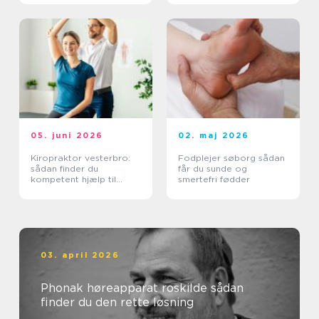
05. juni 2026
02. maj 2026
Kiropraktor vesterbro:
Fodplejer søborg sådan
sådan finder du
får du sunde og
kompetent hjælp til
smertefri fødder
smerter i ryg og nakke
03. april 2026
Phonak høreapparat roskilde sådan
finder du den rette løsning