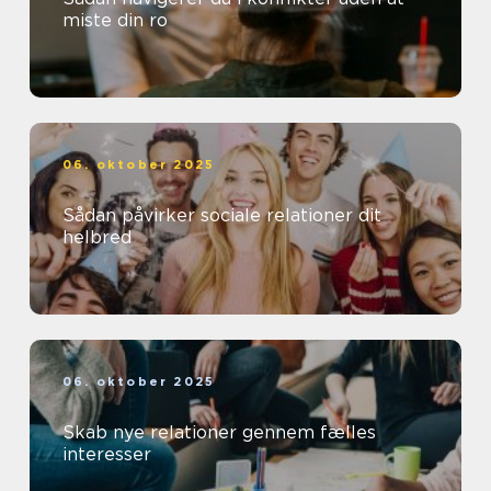
miste din ro
06. oktober 2025
Sådan påvirker sociale relationer dit
helbred
06. oktober 2025
Skab nye relationer gennem fælles
interesser