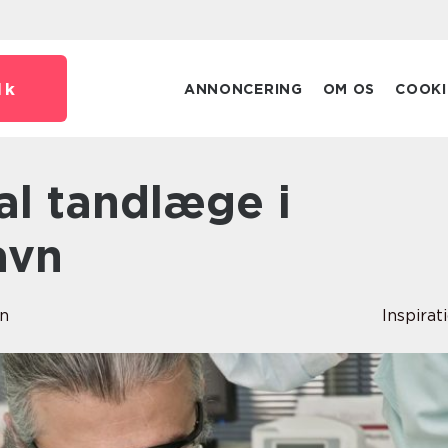
dk
ANNONCERING
OM OS
COOKI
avn
en
Inspirat