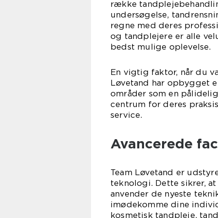
række tandplejebehandlin
undersøgelse, tandrensnin
regne med deres professi
og tandplejere er alle ve
bedst mulige oplevelse.
En vigtig faktor, når du v
Løvetand har opbygget et
områder som en pålidelig 
centrum for deres praksis
service.
Avancerede faci
Team Løvetand er udstyre
teknologi. Dette sikrer, a
anvender de nyeste teknik
imødekomme dine individ
kosmetisk tandpleje, tand