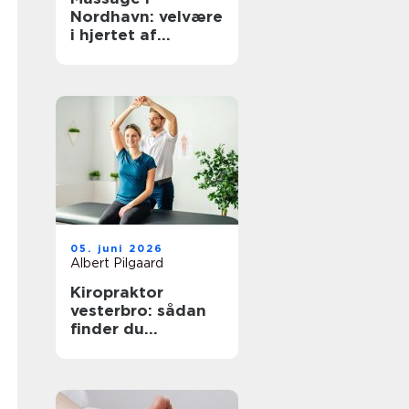
Nordhavn: velvære
i hjertet af
københavn
05. juni 2026
Albert Pilgaard
Kiropraktor
vesterbro: sådan
finder du
kompetent hjælp
til smerter i ryg og
nakke