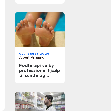
tilbage i balance
02. januar 2026
Albert Pilgaard
Fodterapi valby
professionel hjælp
til sunde og
smertefri fødder