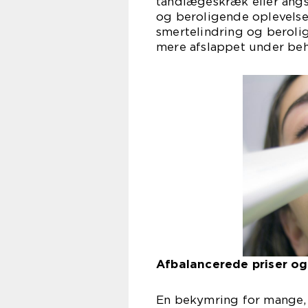
tandlægeskræk eller angs
og beroligende oplevelse 
smertelindring og berolig
mere afslappet under beh
Afbalancerede priser og
En bekymring for mange,