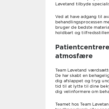
Løvetand tilbyde special
Ved at have adgang til a
behandlingsprocessen mer
bruger de bedste material
holdbart og tilfredsstille
Patientcentrere
atmosfære
Team Løvetand værdsætter
De har skabt en behagelig
dig afslappet og tryg und
tid til at lytte til dine 
dig velinformere om beha
Teamet hos Team Løvetand 