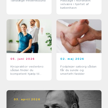
Tandlæge frederikssund
Massage i Nordhavn:
velvære i hjertet af
københavn
05. juni 2026
02. maj 2026
Kiropraktor vesterbro:
Fodplejer søborg sådan
sådan finder du
får du sunde og
kompetent hjælp til
smertefri fødder
smerter i ryg og nakke
03. april 2026