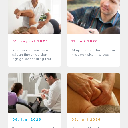
01. august 2026
11. juli 2026
Kiropraktor værløse
Akupunktur i Herning: når
sådan finder du den
kroppen skal hjælpes
rigtige behandling tæt
på dig
08. juni 2026
06. juni 2026