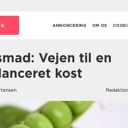
dk
ANNONCERING
OM OS
COOKI
lanceret kost
rtensen
Redaktio