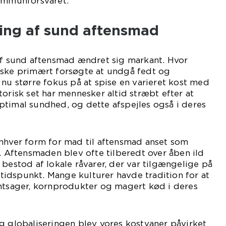
 immunforsvaret.
ling af sund aftensmad
 af sund aftensmad ændret sig markant. Hvor
åske primært forsøgte at undgå fedt og
 nu større fokus på at spise en varieret kost med
torisk set har mennesker altid stræbt efter at
ptimal sundhed, og dette afspejles også i deres
enhver form for mad til aftensmad anset som
e. Aftensmaden blev ofte tilberedt over åben ild
 bestod af lokale råvarer, der var tilgængelige på
idspunkt. Mange kulturer havde tradition for at
øntsager, kornprodukter og magert kød i deres
g globaliseringen blev vores kostvaner påvirket