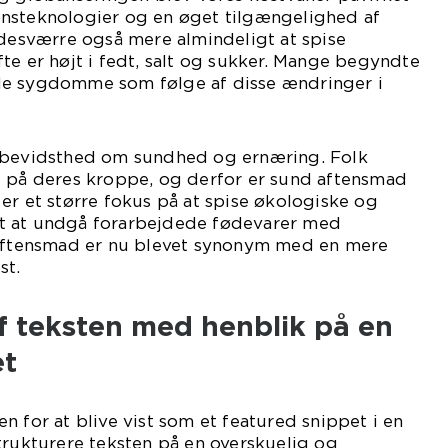
nsteknologier og en øget tilgængelighed af
 desværre også mere almindeligt at spise
te er højt i fedt, salt og sukker. Mange begyndte
erede sygdomme som følge af disse ændringer i
 bevidsthed om sundhed og ernæring. Folk
e på deres kroppe, og derfor er sund aftensmad
er et større fokus på at spise økologiske og
t at undgå forarbejdede fødevarer med
 aftensmad er nu blevet synonym med en mere
st.
f teksten med henblik på en
et
n for at blive vist som et featured snippet i en
trukturere teksten på en overskuelig og