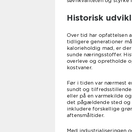
søvnkvaliteten og styrke
Historisk udvik
Over tid har opfattelsen
tidligere generationer m
kalorieholdig mad, er der
sunde næringsstoffer. His
overleve og opretholde o
kostvaner.
Før i tiden var nærmest 
sundt og tilfredsstillend
eller på en varmekilde og
det pågældende sted og t
inkludere forskellige gr
aftensmåltider.
Med industrialiseringen o