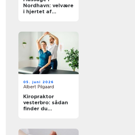
Nordhavn: velvære
i hjertet af
københavn
05. juni 2026
Albert Pilgaard
Kiropraktor
vesterbro: sådan
finder du
kompetent hjælp
til smerter i ryg og
nakke