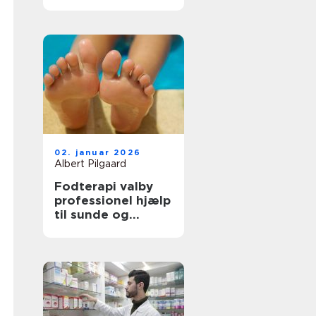
tilbage i balance
02. januar 2026
Albert Pilgaard
Fodterapi valby
professionel hjælp
til sunde og
smertefri fødder