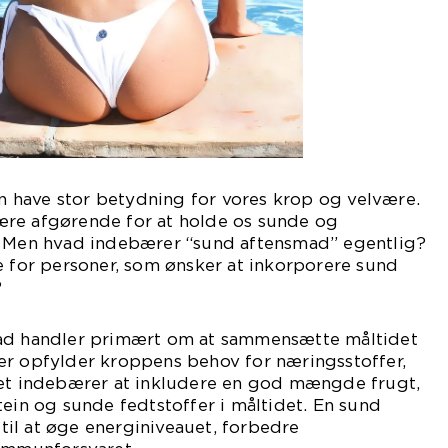
kan have stor betydning for vores krop og velvære.
re afgørende for at holde os sunde og
. Men hvad indebærer “sund aftensmad” egentlig?
e for personer, som ønsker at inkorporere sund
?
mad handler primært om at sammensætte måltidet
er opfylder kroppens behov for næringsstoffer,
Det indebærer at inkludere en god mængde frugt,
tein og sunde fedtstoffer i måltidet. En sund
il at øge energiniveauet, forbedre