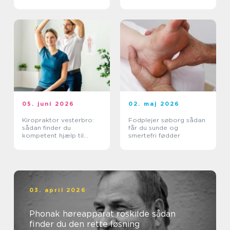
05. juni 2026
02. maj 2026
Kiropraktor vesterbro:
Fodplejer søborg sådan
sådan finder du
får du sunde og
kompetent hjælp til
smertefri fødder
smerter i ryg og nakke
03. april 2026
Phonak høreapparat roskilde sådan
finder du den rette løsning