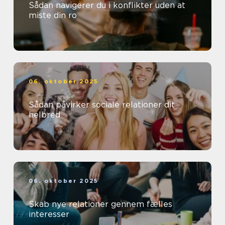
Sådan navigerer du i konflikter uden at
miste din ro
06. oktober 2025
Sådan påvirker sociale relationer dit
helbred
06. oktober 2025
Skab nye relationer gennem fælles
interesser