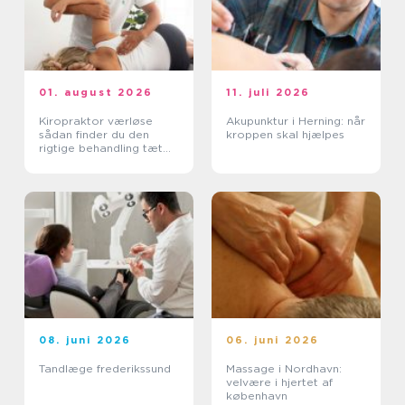
01. august 2026
11. juli 2026
Kiropraktor værløse
Akupunktur i Herning: når
sådan finder du den
kroppen skal hjælpes
rigtige behandling tæt
på dig
08. juni 2026
06. juni 2026
Tandlæge frederikssund
Massage i Nordhavn:
velvære i hjertet af
københavn