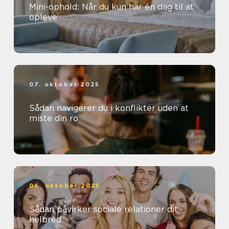
Mini-ophold: Når du kun har én dag til at
opleve
07. oktober 2025
Sådan navigerer du i konflikter uden at
miste din ro
06. oktober 2025
Sådan påvirker sociale relationer dit
helbred