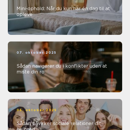
Mini-ophold: Når du kun har én dag til at
opleve
07. oktober 2025
Sådan navigerer du i konflikter uden at
miste din ro
06. oktober 2025
Sådan påvirker sociale relationer dit
helbred