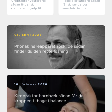
Kiropraktor vesterbro:
Fodplejer søborg sådan
sådan finder du
får du sunde og
kompetent hjælp til
smertefri fødder
smerter i ryg og nakke
03. april 2026
Phonak høreapparat roskilde sådan
finder du den rette løsning
16. februar 2026
Kiropraktor hornbæk sådan får du
kroppen tilbage i balance