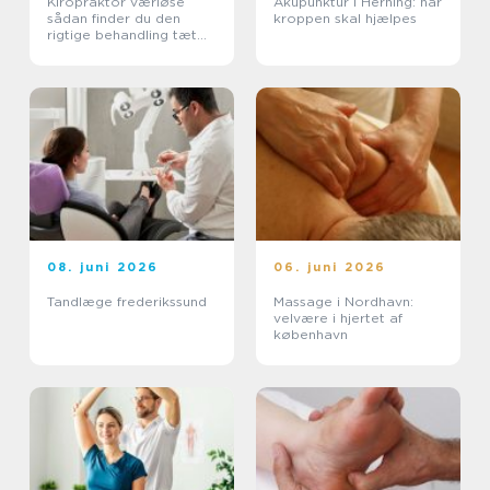
Kiropraktor værløse
Akupunktur i Herning: når
sådan finder du den
kroppen skal hjælpes
rigtige behandling tæt
på dig
08. juni 2026
06. juni 2026
Tandlæge frederikssund
Massage i Nordhavn:
velvære i hjertet af
københavn