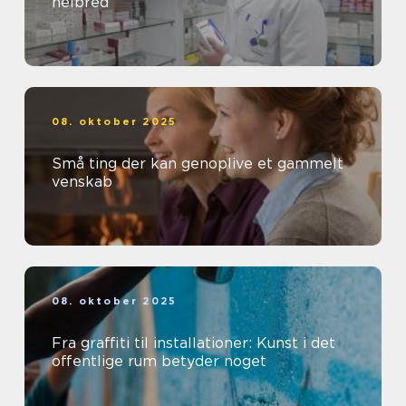
helbred
08. oktober 2025
Små ting der kan genoplive et gammelt
venskab
08. oktober 2025
Fra graffiti til installationer: Kunst i det
offentlige rum betyder noget