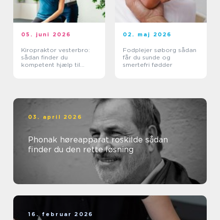
05. juni 2026
02. maj 2026
Kiropraktor vesterbro:
Fodplejer søborg sådan
sådan finder du
får du sunde og
kompetent hjælp til
smertefri fødder
smerter i ryg og nakke
03. april 2026
Phonak høreapparat roskilde sådan
finder du den rette løsning
16. februar 2026