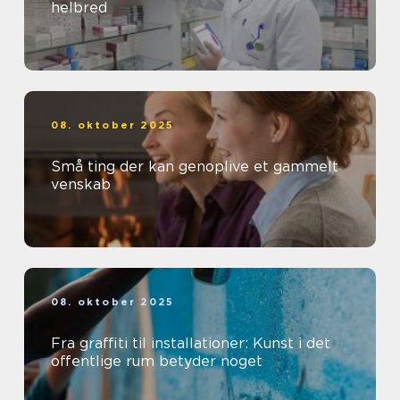
helbred
08. oktober 2025
Små ting der kan genoplive et gammelt
venskab
08. oktober 2025
Fra graffiti til installationer: Kunst i det
offentlige rum betyder noget