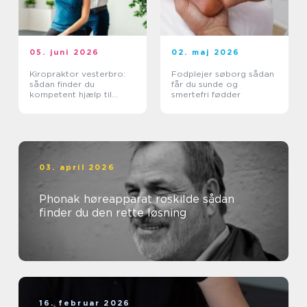
05. juni 2026
02. maj 2026
Kiropraktor vesterbro:
Fodplejer søborg sådan
sådan finder du
får du sunde og
kompetent hjælp til
smertefri fødder
smerter i ryg og nakke
03. april 2026
Phonak høreapparat roskilde sådan
finder du den rette løsning
16. februar 2026