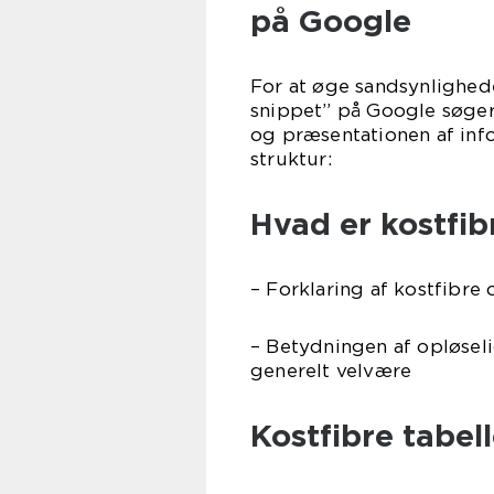
på Google
For at øge sandsynlighede
snippet” på Google søgere
og præsentationen af info
struktur:
Hvad er kostfib
– Forklaring af kostfibr
– Betydningen af opløseli
generelt velvære
Kostfibre tabel