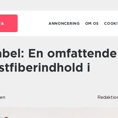
dk
ANNONCERING
OM OS
COOKI
stfiberindhold i
sen
Redaktio