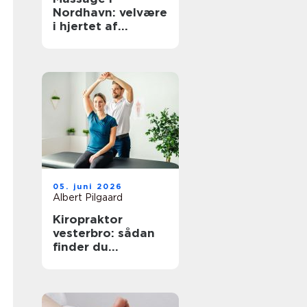
Nordhavn: velvære
i hjertet af
københavn
05. juni 2026
Albert Pilgaard
Kiropraktor
vesterbro: sådan
finder du
kompetent hjælp
til smerter i ryg og
nakke