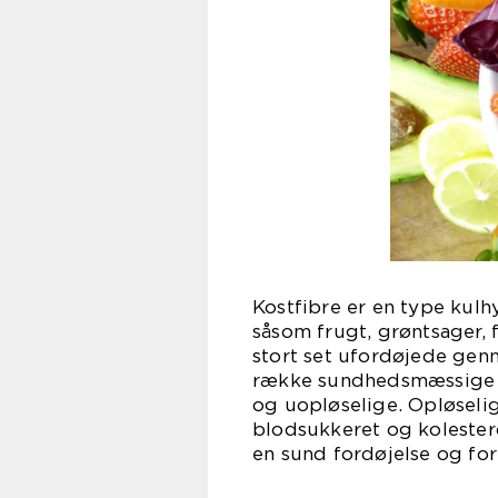
Kostfibre er en type kulh
såsom frugt, grøntsager, 
stort set ufordøjede genn
række sundhedsmæssige fo
og uopløselige. Opløseli
blodsukkeret og kolester
en sund fordøjelse og fo