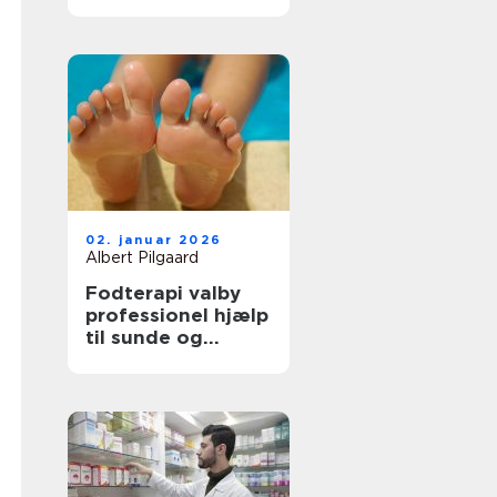
tilbage i balance
02. januar 2026
Albert Pilgaard
Fodterapi valby
professionel hjælp
til sunde og
smertefri fødder