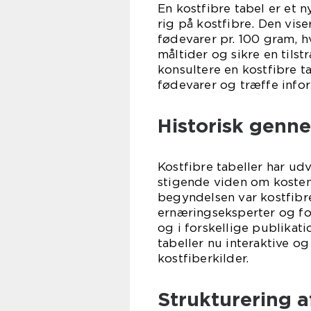
En kostfibre tabel er et n
rig på kostfibre. Den vise
fødevarer pr. 100 gram, h
måltider og sikre en tilst
konsultere en kostfibre 
fødevarer og træffe info
Historisk genne
Kostfibre tabeller har udvi
stigende viden om kosten
begyndelsen var kostfibre
ernæringseksperter og fo
og i forskellige publikat
tabeller nu interaktive o
kostfiberkilder.
Strukturering a