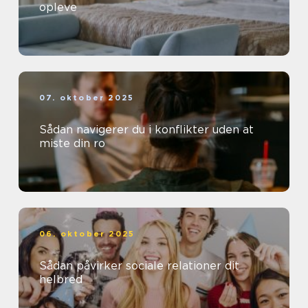
opleve
07. oktober 2025
Sådan navigerer du i konflikter uden at
miste din ro
06. oktober 2025
Sådan påvirker sociale relationer dit
helbred