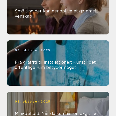
Små ting der kan genoplive et gammelt
venskab
08. oktober 2025
Fra graffiti til installationer: Kunst i det
offentlige rum betyder noget
08. oktober 2025
Mini-ophold: Når du kun har én dag til at