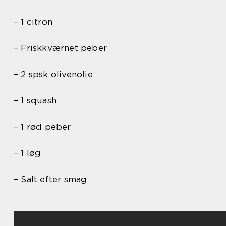
– 1 citron
– Friskkværnet peber
– 2 spsk olivenolie
– 1 squash
– 1 rød peber
– 1 løg
– Salt efter smag