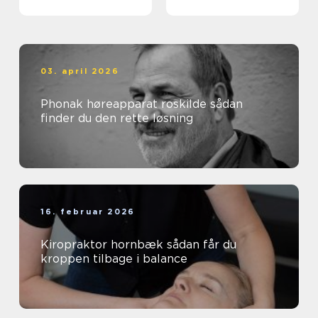
smerter i ryg og nakke
03. april 2026
Phonak høreapparat roskilde sådan
finder du den rette løsning
16. februar 2026
Kiropraktor hornbæk sådan får du
kroppen tilbage i balance