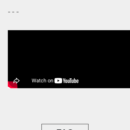
– – –