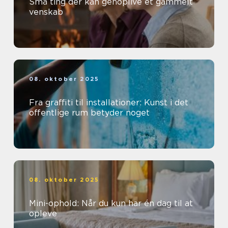
Små ting der kan genoplive et gammelt
venskab
08. oktober 2025
Fra graffiti til installationer: Kunst i det
offentlige rum betyder noget
08. oktober 2025
Mini-ophold: Når du kun har én dag til at
opleve