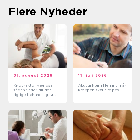
Flere Nyheder
01. august 2026
11. juli 2026
Kiropraktor værløse
Akupunktur i Herning: når
sådan finder du den
kroppen skal hjælpes
rigtige behandling tæt
på dig