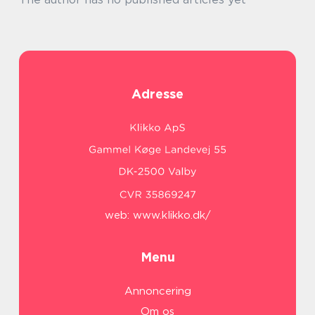
Adresse
web:
www.klikko.dk/
Menu
Annoncering
Om os