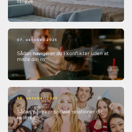
opleve
07. oktober 2025
Sådan navigerer du i konflikter uden at
miste din ro
06. oktober 2025
Sådan påvirker sociale relationer dit
helbred