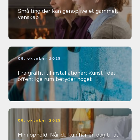
Små ting der kan genoplive et gammelt
venskab
08. oktober 2025
Fra graffiti til installationer: Kunst i det
offentlige rum betyder noget
08. oktober 2025
Mini-ophold: Når du kun har én dag til at