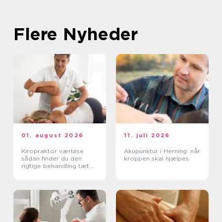
Flere Nyheder
01. august 2026
11. juli 2026
Kiropraktor værløse
Akupunktur i Herning: når
sådan finder du den
kroppen skal hjælpes
rigtige behandling tæt
på dig