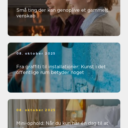
Små ting der kan genoplive et gammelt
venskab
08. oktober 2025
Fra graffiti til installationer: Kunst i det
offentlige rum betyder noget
08. oktober 2025
Mini-ophold: Når du kun har én dag til at