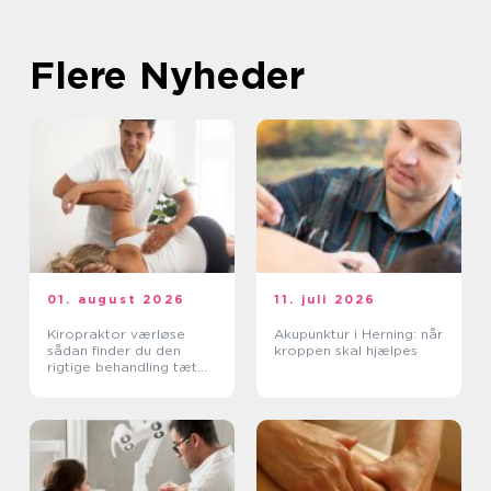
Flere Nyheder
01. august 2026
11. juli 2026
Kiropraktor værløse
Akupunktur i Herning: når
sådan finder du den
kroppen skal hjælpes
rigtige behandling tæt
på dig