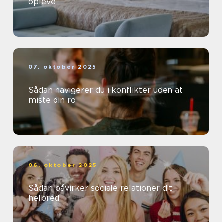
opleve
07. oktober 2025
Sådan navigerer du i konflikter uden at
miste din ro
06. oktober 2025
Sådan påvirker sociale relationer dit
helbred