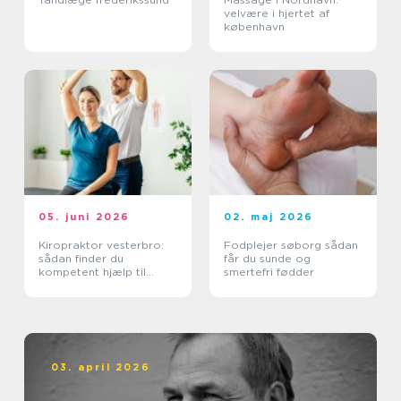
velvære i hjertet af
københavn
05. juni 2026
02. maj 2026
Kiropraktor vesterbro:
Fodplejer søborg sådan
sådan finder du
får du sunde og
kompetent hjælp til
smertefri fødder
smerter i ryg og nakke
03. april 2026