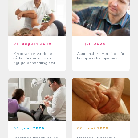
01. august 2026
11. juli 2026
Kiropraktor værløse
Akupunktur i Herning: når
sådan finder du den
kroppen skal hjælpes
rigtige behandling tæt
på dig
08. juni 2026
06. juni 2026
Tandlæge frederikssund
Massage i Nordhavn: