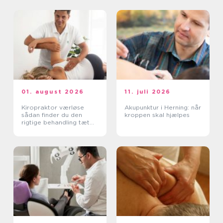
01. august 2026
11. juli 2026
Kiropraktor værløse
Akupunktur i Herning: når
sådan finder du den
kroppen skal hjælpes
rigtige behandling tæt
på dig