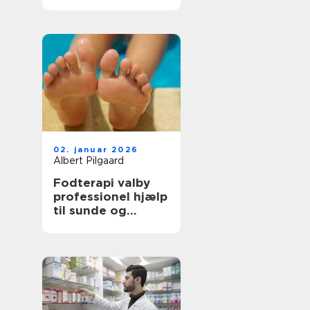
tilbage i balance
02. januar 2026
Albert Pilgaard
Fodterapi valby
professionel hjælp
til sunde og
smertefri fødder