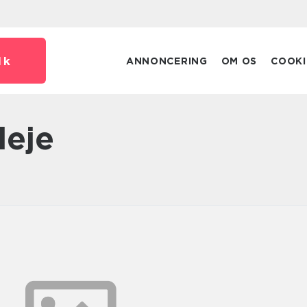
dk
ANNONCERING
OM OS
COOKI
leje