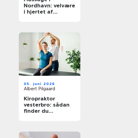
Nordhavn: velvære
i hjertet af
københavn
05. juni 2026
Albert Pilgaard
Kiropraktor
vesterbro: sådan
finder du
kompetent hjælp
til smerter i ryg og
nakke