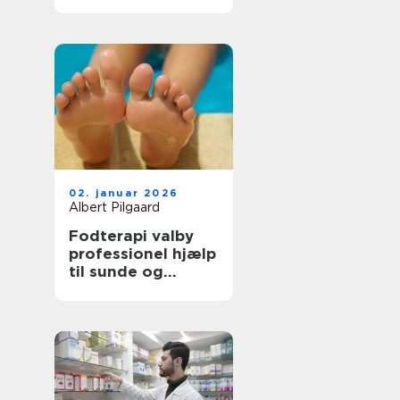
tilbage i balance
02. januar 2026
Albert Pilgaard
Fodterapi valby
professionel hjælp
til sunde og
smertefri fødder