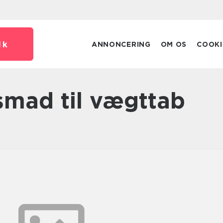
dk
ANNONCERING
OM OS
COOKI
nsmad til vægttab