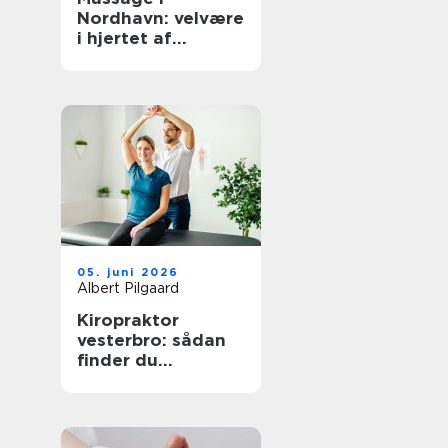
Nordhavn: velvære
i hjertet af
københavn
05. juni 2026
Albert Pilgaard
Kiropraktor
vesterbro: sådan
finder du
kompetent hjælp
til smerter i ryg og
nakke