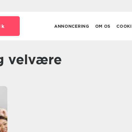
dk
ANNONCERING
OM OS
COOKI
g velvære