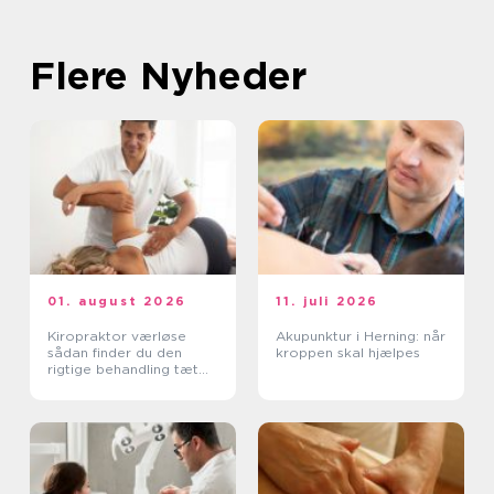
Flere Nyheder
01. august 2026
11. juli 2026
Kiropraktor værløse
Akupunktur i Herning: når
sådan finder du den
kroppen skal hjælpes
rigtige behandling tæt
på dig