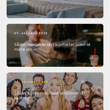
opleve
07. oktober 2025
Sådan navigerer du i konflikter uden at
miste din ro
06. oktober 2025
Sådan påvirker sociale relationer dit
helbred