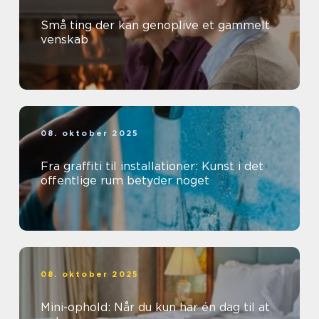
Små ting der kan genoplive et gammelt
venskab
08. oktober 2025
Fra graffiti til installationer: Kunst i det
offentlige rum betyder noget
08. oktober 2025
Mini-ophold: Når du kun har én dag til at